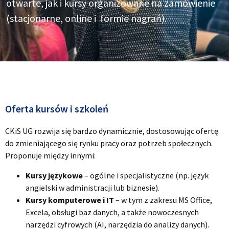
otwarte, jak i kursy organizowane na zamówienie
(stacjonarne, online i formie nagrań).
Oferta kursów i szkoleń
CKiS UG rozwija się bardzo dynamicznie, dostosowując ofertę
do zmieniającego się rynku pracy oraz potrzeb społecznych.
Proponuje między innymi:
Kursy językowe
– ogólne i specjalistyczne (np. język
angielski w administracji lub biznesie).
Kursy komputerowe i IT
– w tym z zakresu MS Office,
Excela, obsługi baz danych, a także nowoczesnych
narzędzi cyfrowych (AI, narzędzia do analizy danych).