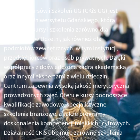
Centrum Kursów i Szkoleń UG (CKiS UG) jest
jednostką Uniwersytetu Gdańskiego, która
organizuje kursy i szkolenia zarówno dla
pracowników Uczelni, jak również dla
podmiotów zewnętrznych, w tym instytucji,
przedsiębiorców oraz osób prywatnych. Dzięki
współpracy z doświadczoną kadrą akademicką
oraz innymi ekspertami z wielu dziedzin,
Centrum zapewnia wysoką jakość merytoryczną
prowadzonych zajęć. Oferuje kursy podnoszące
kwalifikacje zawodowe, specjalistyczne
szkolenia branżowe, a także programy
doskonalenia kompetencji miękkich i cyfrowych.
Działalność CKiS obejmuje zarówno szkolenia