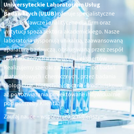
Uniwersyteckie Laboratorium Usług
Badawczych (
ULUB
)
oferuje specjalistyczne
usługi badawcze i analityczne dla firm oraz
instytucji spoza sektora akademickiego. Nasze
laboratoria dysponują unikalną, zaawansowaną
aparaturą badawczą, obsługiwaną przez zespół
doświadczonych naukowców i ekspertów.
Realizujemy szeroki zakres analiz – od badań
materiałowych i chemicznych, przez badania
biologiczne, biotechnologiczne i środowiskowe,
aż po rozwiązania projektowane indywidualnie
pod potrzeby Klienta.
Zaufaj nauce – współpracuj z najlepszymi.