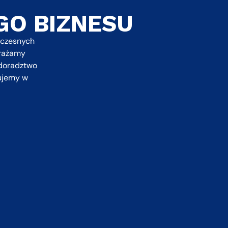
O BIZNESU
oczesnych
drażamy
 doradztwo
ujemy w