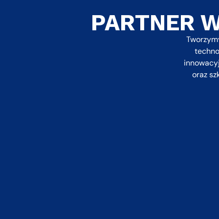
PARTNER 
Tworzymy
techno
innowacyj
oraz s